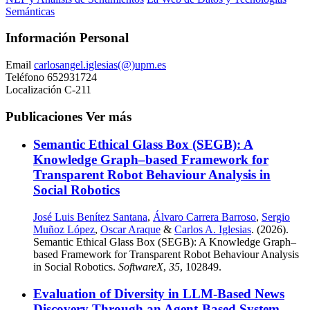
Semánticas
Información Personal
Email
carlosangel.iglesias(@)upm.es
Teléfono
652931724
Localización
C-211
Publicaciones
Ver más
Semantic Ethical Glass Box (SEGB): A
Knowledge Graph–based Framework for
Transparent Robot Behaviour Analysis in
Social Robotics
José Luis Benítez Santana
,
Álvaro Carrera Barroso
,
Sergio
Muñoz López
,
Oscar Araque
&
Carlos A. Iglesias
. (2026).
Semantic Ethical Glass Box (SEGB): A Knowledge Graph–
based Framework for Transparent Robot Behaviour Analysis
in Social Robotics.
SoftwareX
,
35
, 102849.
Evaluation of Diversity in LLM-Based News
Discovery Through an Agent-Based System