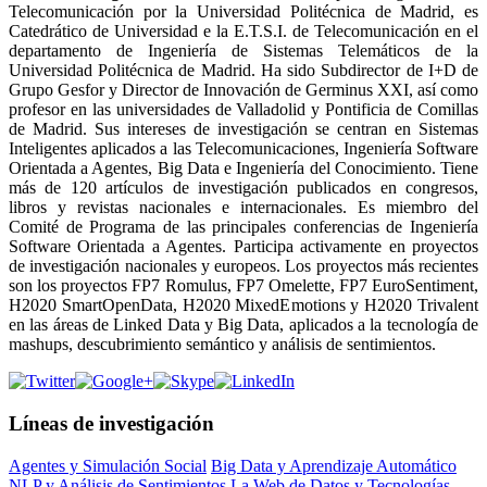
Telecomunicación por la Universidad Politécnica de Madrid, es
Catedrático de Universidad e la E.T.S.I. de Telecomunicación en el
departamento de Ingeniería de Sistemas Telemáticos de la
Universidad Politécnica de Madrid. Ha sido Subdirector de I+D de
Grupo Gesfor y Director de Innovación de Germinus XXI, así como
profesor en las universidades de Valladolid y Pontificia de Comillas
de Madrid. Sus intereses de investigación se centran en Sistemas
Inteligentes aplicados a las Telecomunicaciones, Ingeniería Software
Orientada a Agentes, Big Data e Ingeniería del Conocimiento. Tiene
más de 120 artículos de investigación publicados en congresos,
libros y revistas nacionales e internacionales. Es miembro del
Comité de Programa de las principales conferencias de Ingeniería
Software Orientada a Agentes. Participa activamente en proyectos
de investigación nacionales y europeos. Los proyectos más recientes
son los proyectos FP7 Romulus, FP7 Omelette, FP7 EuroSentiment,
H2020 SmartOpenData, H2020 MixedEmotions y H2020 Trivalent
en las áreas de Linked Data y Big Data, aplicados a la tecnología de
mashups, descubrimiento semántico y análisis de sentimientos.
Líneas de investigación
Agentes y Simulación Social
Big Data y Aprendizaje Automático
NLP y Análisis de Sentimientos
La Web de Datos y Tecnologías