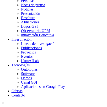
Personas
Notas de prensa
Noticias
Presentación
Brochure
Afiliaciones
Logos GSI
Observatorio UPM
Innovación Educativa
Investigación
Líneas de investigación
Publicaciones
Proyectos
Eventos
HumAILab
Tecnologías
Ontologías
Software
Demos
Canal GSI
Aplicaciones en Google Play
Ofertas
Contacto
×