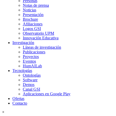
Personas
Notas de prensa
Noticias
Presentación
Brochure
Afiliaciones
Logos GSI
Observatorio UPM
Innovación Educativa
Investigación
Líneas de investigación
Publicaciones
Proyectos
Eventos
HumAILab
Tecnologías
Ontologías
Software
Demos
Canal GSI
Aplicaciones en Google Play
Ofertas
Contacto
×