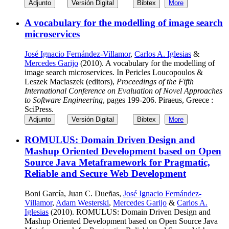
Adjunto
Versión Digital
Bibtex
More
A vocabulary for the modelling of image search
microservices
José Ignacio Fernández-Villamor
,
Carlos A. Iglesias
&
Mercedes Garijo
(2010). A vocabulary for the modelling of
image search microservices. In Pericles Loucopoulos &
Leszek Maciaszek (editors),
Proceedings of the Fifth
International Conference on Evaluation of Novel Approaches
to Software Engineering
, pages 199-206. Piraeus, Greece :
SciPress.
Adjunto
Versión Digital
Bibtex
More
ROMULUS: Domain Driven Design and
Mashup Oriented Development based on Open
Source Java Metaframework for Pragmatic,
Reliable and Secure Web Development
Boni García, Juan C. Dueñas,
José Ignacio Fernández-
Villamor
,
Adam Westerski
,
Mercedes Garijo
&
Carlos A.
Iglesias
(2010). ROMULUS: Domain Driven Design and
Mashup Oriented Development based on Open Source Java