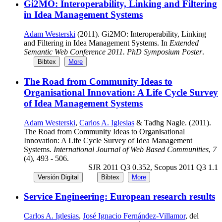
Gi2MO: Interoperability, Linking and Filtering
in Idea Management Systems
Adam Westerski
(2011). Gi2MO: Interoperability, Linking
and Filtering in Idea Management Systems. In
Extended
Semantic Web Conference 2011. PhD Symposium Poster
.
Bibtex
More
The Road from Community Ideas to
Organisational Innovation: A Life Cycle Survey
of Idea Management Systems
Adam Westerski
,
Carlos A. Iglesias
& Tadhg Nagle. (2011).
The Road from Community Ideas to Organisational
Innovation: A Life Cycle Survey of Idea Management
Systems.
International Journal of Web Based Communities
,
7
(4), 493 - 506.
SJR 2011 Q3 0.352, Scopus 2011 Q3 1.1
Versión Digital
Bibtex
More
Service Engineering: European research results
Carlos A. Iglesias
,
José Ignacio Fernández-Villamor
, del