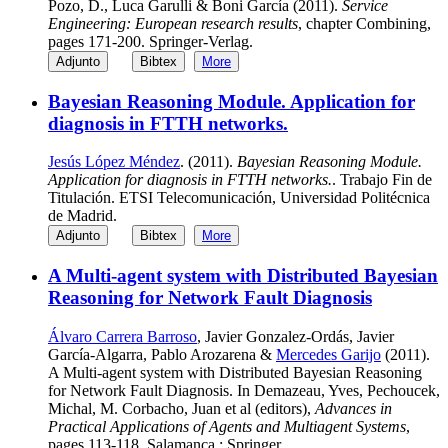
Pozo, D., Luca Garulli & Boni García (2011).
Service
Engineering: European research results
, chapter Combining,
pages 171-200. Springer-Verlag.
Adjunto
Bibtex
More
Bayesian Reasoning Module. Application for
diagnosis in FTTH networks.
Jesús López Méndez
. (2011).
Bayesian Reasoning Module.
Application for diagnosis in FTTH networks.
. Trabajo Fin de
Titulación. ETSI Telecomunicación, Universidad Politécnica
de Madrid.
Adjunto
Bibtex
More
A Multi-agent system with Distributed Bayesian
Reasoning for Network Fault Diagnosis
Álvaro Carrera Barroso
, Javier Gonzalez-Ordás, Javier
García-Algarra, Pablo Arozarena &
Mercedes Garijo
(2011).
A Multi-agent system with Distributed Bayesian Reasoning
for Network Fault Diagnosis. In Demazeau, Yves, Pechoucek,
Michal, M. Corbacho, Juan et al (editors),
Advances in
Practical Applications of Agents and Multiagent Systems
,
pages 113-118. Salamanca : Springer.