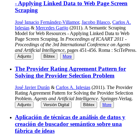
- Applying Linked Data to Web Page Screen
Scraping
José Ignacio Fernández-Villamor
,
Jacobo Blasco
,
Carlos A.
Iglesias
&
Mercedes Garijo
(2011). A Semantic Scraping
Model for Web Resources - Applying Linked Data to Web
Page Screen Scraping. In
Proceedings of ICAART 2011 -
Proceedings of the 3rd International Conference on Agents
and Artificial Intelligence
, pages 451-456. Roma : SciTePress.
Adjunto
Bibtex
More
The Provider Rating Agreement Pattern for
Solving the Provider Selection Problem
José Javier Durán
&
Carlos A. Iglesias
(2011). The Provider
Rating Agreement Pattern for Solving the Provider Selection
Problem.
Agents and Artificial Intelligence
. Springer-Verlag.
Adjunto
Versión Digital
Bibtex
More
Aplicación de técnicas de análisis de datos y
creación de buscador semántico sobre una
fábrica de ideas