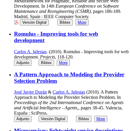
Metaframework for Pragmatic, Reliable and Secure Web
Development. In
14th European Conference on Software
Maintenance and Reengineering (CSMR)
, pages 186-189.
Madrid, Spain : IEEE Computer Society.
Versión Digital
Bibtex
More
Romulus - Improving tools for web
development
Carlos A. Iglesias
. (2010). Romulus - Improving tools for web
development.
Projects
, 118-120.
Adjunto
Bibtex
More
A Pattern Approach to Modeling the Provider
Selection Problem
José Javier Durán
&
Carlos A. Iglesias
(2010). A Pattern
Approach to Modeling the Provider Selection Problem. In
Proceedings of the 2nd International Conference on Agents
and Artificial Intelligence - Agents,
, pages 38-45. Valencia,
España : SciPress.
Adjunto
Versión Digital
Bibtex
More
Microservices: lightweight service descriptions