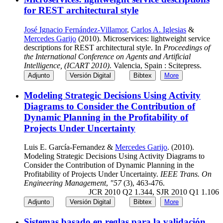
for REST architectural style
José Ignacio Fernández-Villamor
,
Carlos A. Iglesias
&
Mercedes Garijo
(2010). Microservices: lightweight service
descriptions for REST architectural style. In
Proceedings of
the International Conference on Agents and Artificial
Intelligence, (ICART 2010)
. Valencia, Spain : Scitepress.
Adjunto
Versión Digital
Bibtex
More
Modeling Strategic Decisions Using Activity
Diagrams to Consider the Contribution of
Dynamic Planning in the Profitability of
Projects Under Uncertainty
Luis E. García-Fernandez &
Mercedes Garijo
. (2010).
Modeling Strategic Decisions Using Activity Diagrams to
Consider the Contribution of Dynamic Planning in the
Profitability of Projects Under Uncertainty.
IEEE Trans. On
Engineering Management
,
"57
(3), 463-476.
JCR 2010 Q2 1.344, SJR 2010 Q1 1.106
Adjunto
Versión Digital
Bibtex
More
Sistemas basado en reglas para la validación