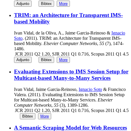
Adjunto
Bibtex
More
TRIM: an Architecture for Transparent IMS-
based Mobility
Ivan Vidal, de la Oliva, A., Jaime Garcia-Reinoso &
Ignacio
Soto
. (2011). TRIM: an Architecture for Transparent IMS-
based Mobility.
Elsevier Computer Networks
,
55
(7), 1474-
1486.
JCR 2011 Q2 1.20, SJR 2011 Q1 0.716, Scopus 2011 Q1 4.5
Adjunto
Bibtex
More
Evaluating Extensions to IMS Session Setup for
Multicast-based Many-to-Many Services
Ivan Vidal, Jaime Garcia-Reinoso,
Ignacio Soto
& Francisco
Valera. (2011). Evaluating Extensions to IMS Session Setup
for Multicast-based Many-to-Many Services.
Elsevier
Computer Networks
,
55
(3), 1389-1286.
JCR 2011 Q2 1.20, SJR 2011 Q1 0.716, Scopus 2011 Q1 4.5
Bibtex
More
A Semantic Scraping Model for Web Resources