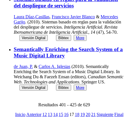
del despliegue de servicios
Laura Díaz-Casillas
,
Francisco Javier Blanco
&
Mercedes
Garijo
. (2010). Sistemas basado en reglas para la validación
del despliegue de servicios.
Inteligencia Artificial. Revista
Iberoamericana de Inteligencia Artificial.
,
14
(47), 54-70.
Versión Digital
Bibtex
More
Semantically Enriching the Search System of a
Music Digital Library
de Juan, P.
&
Carlos A. Iglesias
(2010). Semantically
Enriching the Search System of a Music Digital Library. In
Weichang Du & Faezeh Ensan (editors),
Canadian Semantic
Web. Technologies and Applications
. Springer US.
Versión Digital
Bibtex
More
Resultados 401 - 425 de 629
Inicio
Anterior
12
13
14
15
16
17
18
19
20
21
Siguiente
Final