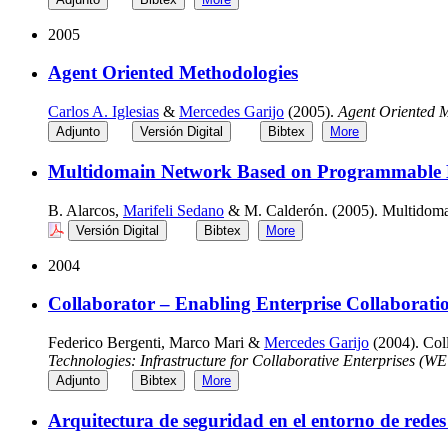
2005
Agent Oriented Methodologies
Carlos A. Iglesias
&
Mercedes Garijo
(2005).
Agent Oriented 
Adjunto
Versión Digital
Bibtex
More
Multidomain Network Based on Programmable Ne
B. Alarcos,
Marifeli Sedano
& M. Calderón. (2005). Multidoma
Versión Digital
Bibtex
More
2004
Collaborator – Enabling Enterprise Collaborati
Federico Bergenti, Marco Mari &
Mercedes Garijo
(2004). Coll
Technologies: Infrastructure for Collaborative Enterprises (W
Adjunto
Bibtex
More
Arquitectura de seguridad en el entorno de rede