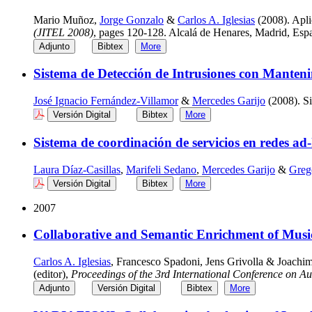
Mario Muñoz,
Jorge Gonzalo
&
Carlos A. Iglesias
(2008). Apli
(JITEL 2008)
, pages 120-128. Alcalá de Henares, Madrid, Esp
Adjunto
Bibtex
More
Sistema de Detección de Intrusiones con Manten
José Ignacio Fernández-Villamor
&
Mercedes Garijo
(2008). Si
Versión Digital
Bibtex
More
Sistema de coordinación de servicios en redes ad-
Laura Díaz-Casillas
,
Marifeli Sedano
,
Mercedes Garijo
&
Greg
Versión Digital
Bibtex
More
2007
Collaborative and Semantic Enrichment of Musi
Carlos A. Iglesias
, Francesco Spadoni, Jens Grivolla & Joachi
(editor),
Proceedings of the 3rd International Conference on A
Adjunto
Versión Digital
Bibtex
More