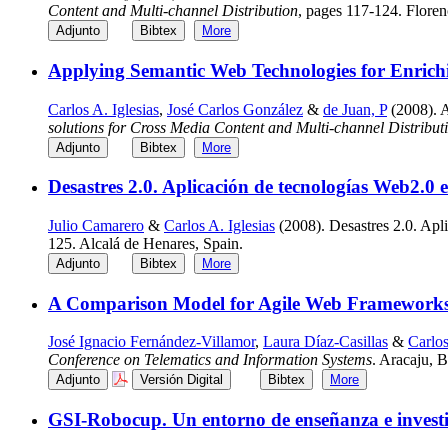
Content and Multi-channel Distribution
, pages 117-124. Florenc
Adjunto
Bibtex
More
Applying Semantic Web Technologies for Enrich
Carlos A. Iglesias
,
José Carlos González
&
de Juan, P
(2008). A
solutions for Cross Media Content and Multi-channel Distribut
Adjunto
Bibtex
More
Desastres 2.0. Aplicación de tecnologías Web2.0 
Julio Camarero
&
Carlos A. Iglesias
(2008). Desastres 2.0. Apl
125. Alcalá de Henares, Spain.
Adjunto
Bibtex
More
A Comparison Model for Agile Web Framework
José Ignacio Fernández-Villamor
,
Laura Díaz-Casillas
&
Carlos
Conference on Telematics and Information Systems
. Aracaju, B
Adjunto
Versión Digital
Bibtex
More
GSI-Robocup. Un entorno de enseñanza e investi