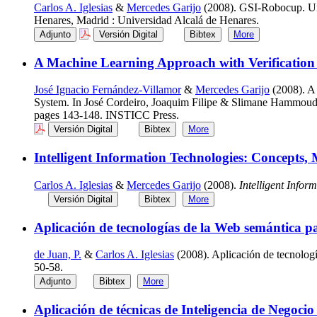
Carlos A. Iglesias
&
Mercedes Garijo
(2008). GSI-Robocup. Un 
Henares, Madrid : Universidad Alcalá de Henares.
Adjunto
Versión Digital
Bibtex
More
A Machine Learning Approach with Verification o
José Ignacio Fernández-Villamor
&
Mercedes Garijo
(2008). A 
System. In José Cordeiro, Joaquim Filipe & Slimane Hammoudi
pages 143-148. INSTICC Press.
Versión Digital
Bibtex
More
Intelligent Information Technologies: Concepts, 
Carlos A. Iglesias
&
Mercedes Garijo
(2008).
Intelligent Infor
Versión Digital
Bibtex
More
Aplicación de tecnologías de la Web semántica pa
de Juan, P.
&
Carlos A. Iglesias
(2008). Aplicación de tecnologí
50-58.
Adjunto
Bibtex
More
Aplicación de técnicas de Inteligencia de Negoc