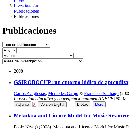
Inicio
Investigación
Publicaciones
Publicaciones
Publicaciones
2008
GSIROBOCUP: un entorno lúdico de aprendizaje d
Carlos A. Iglesias
,
Mercedes Garijo
&
Francisco Santiago
(2008
Innovación educativa y convergencia europea (INECE'08)
. Ma
Adjunto
Versión Digital
Bibtex
More
Metadata and Licence Model for Music Resour
Paolo Nesi () (2008). Metadata and Licence Model for Music 