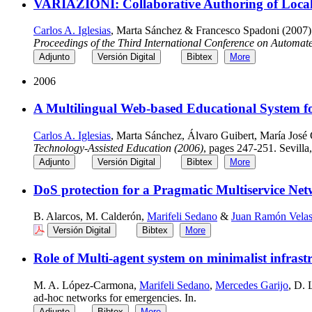
VARIAZIONI: Collaborative Authoring of Locali
Carlos A. Iglesias
, Marta Sánchez & Francesco Spadoni (2007)
Proceedings of the Third International Conference on Automat
Adjunto
Versión Digital
Bibtex
More
2006
A Multilingual Web-based Educational System fo
Carlos A. Iglesias
, Marta Sánchez, Álvaro Guibert, María José
Technology-Assisted Education (2006)
, pages 247-251. Sevilla
Adjunto
Versión Digital
Bibtex
More
DoS protection for a Pragmatic Multiservice 
B. Alarcos, M. Calderón,
Marifeli Sedano
&
Juan Ramón Vela
Versión Digital
Bibtex
More
Role of Multi-agent system on minimalist infrast
M. A. López-Carmona,
Marifeli Sedano
,
Mercedes Garijo
, D. 
ad-hoc networks for emergencies. In.
Adjunto
Bibtex
More