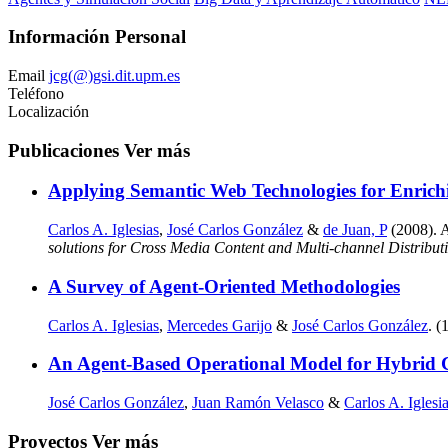
Información Personal
Email
jcg(@)gsi.dit.upm.es
Teléfono
Localización
Publicaciones
Ver más
Applying Semantic Web Technologies for Enrich
Carlos A. Iglesias
,
José Carlos González
&
de Juan, P
(2008). A
solutions for Cross Media Content and Multi-channel Distribut
A Survey of Agent-Oriented Methodologies
Carlos A. Iglesias
,
Mercedes Garijo
&
José Carlos González
. 
An Agent-Based Operational Model for Hybrid 
José Carlos González
,
Juan Ramón Velasco
&
Carlos A. Iglesi
Proyectos
Ver más