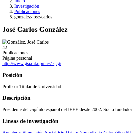
Inicio
Investigación
Publicaciones
gonzalez-jose-carlos
José Carlos González
42
Publicaciones
Página personal
http://www.gsi.dit.upm.es/~jcg/
Posición
Profesor Titular de Universidad
Descripción
Presidente del capítulo español del IEEE desde 2002. Socio fundador
Líneas de investigación
Agentes y Simulación Social
Big Data y Aprendizaje Automático
NLP