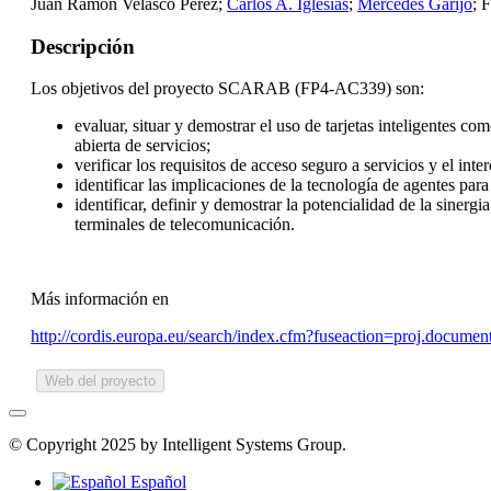
Juan Ramón Velasco Perez;
Carlos A. Iglesias
;
Mercedes Garijo
; 
Descripción
Los objetivos del proyecto SCARAB (FP4-AC339) son:
evaluar, situar y demostrar el uso de tarjetas inteligentes 
abierta de servicios;
verificar los requisitos de acceso seguro a servicios y el in
identificar las implicaciones de la tecnología de agentes par
identificar, definir y demostrar la potencialidad de la sinerg
terminales de telecomunicación.
Más información en
http://cordis.europa.eu/search/index.cfm?fuseaction=proj.
Web del proyecto
© Copyright 2025 by Intelligent Systems Group.
Español