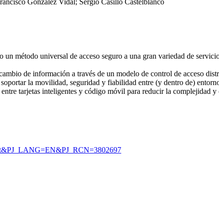
Francisco González Vidal; Sergio Casillo Castelblanco
como un método universal de acceso seguro a una gran variedad de servic
tercambio de información a través de un modelo de control de acceso dist
a soportar la movilidad, seguridad y fiabilidad entre (y dentro de) entor
ia entre tarjetas inteligentes y código móvil para reducir la complejidad 
document&PJ_LANG=EN&PJ_RCN=3802697