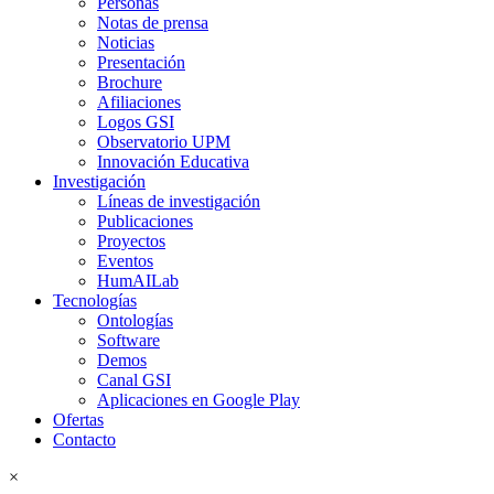
Personas
Notas de prensa
Noticias
Presentación
Brochure
Afiliaciones
Logos GSI
Observatorio UPM
Innovación Educativa
Investigación
Líneas de investigación
Publicaciones
Proyectos
Eventos
HumAILab
Tecnologías
Ontologías
Software
Demos
Canal GSI
Aplicaciones en Google Play
Ofertas
Contacto
×