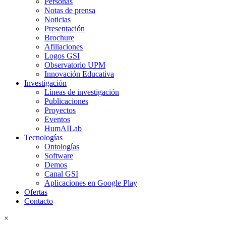
Personas
Notas de prensa
Noticias
Presentación
Brochure
Afiliaciones
Logos GSI
Observatorio UPM
Innovación Educativa
Investigación
Líneas de investigación
Publicaciones
Proyectos
Eventos
HumAILab
Tecnologías
Ontologías
Software
Demos
Canal GSI
Aplicaciones en Google Play
Ofertas
Contacto
×