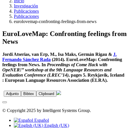
Inicio
Investigación
Publicaciones
Publicaciones
eurolovemap-confronting-feelings-from-news
EuroLoveMap: Confronting feelings from
News
Jordi Atserias, van Erp, M., Isa Maks, Germán Rigau &
J.
Fernando Sánchez Rada
(2014). EuroLoveMap: Confronting
feelings from News. In
Proceedings of Come Hack with
OpeNER!” workshop at the 9th Language Resources and
Evaluation Conference (LREC’14)
, pages 5. Reykjavik, Iceland
: European Language Resources Association (ELRA).
Adjunto
Bibtex
Clipboard
© Copyright 2025 by Intelligent Systems Group.
Español
English (UK)