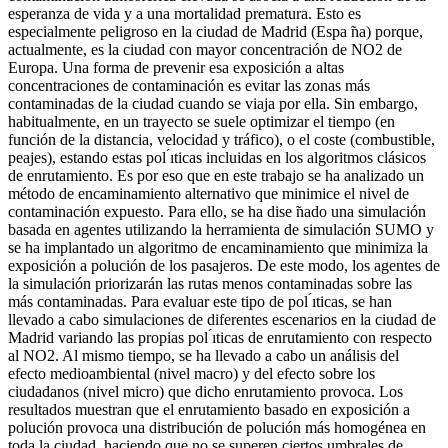
esperanza de vida y a una mortalidad prematura. Esto es
especialmente peligroso en la ciudad de Madrid (Espa ̃na) porque,
actualmente, es la ciudad con mayor concentración de NO2 de
Europa. Una forma de prevenir esa exposición a altas
concentraciones de contaminación es evitar las zonas más
contaminadas de la ciudad cuando se viaja por ella. Sin embargo,
habitualmente, en un trayecto se suele optimizar el tiempo (en
función de la distancia, velocidad y tráfico), o el coste (combustible,
peajes), estando estas pol ́ıticas incluidas en los algoritmos clásicos
de enrutamiento. Es por eso que en este trabajo se ha analizado un
método de encaminamiento alternativo que minimice el nivel de
contaminación expuesto. Para ello, se ha dise ̃nado una simulación
basada en agentes utilizando la herramienta de simulación SUMO y
se ha implantado un algoritmo de encaminamiento que minimiza la
exposición a polución de los pasajeros. De este modo, los agentes de
la simulación priorizarán las rutas menos contaminadas sobre las
más contaminadas. Para evaluar este tipo de pol ́ıticas, se han
llevado a cabo simulaciones de diferentes escenarios en la ciudad de
Madrid variando las propias pol ́ıticas de enrutamiento con respecto
al NO2. Al mismo tiempo, se ha llevado a cabo un análisis del
efecto medioambiental (nivel macro) y del efecto sobre los
ciudadanos (nivel micro) que dicho enrutamiento provoca. Los
resultados muestran que el enrutamiento basado en exposición a
polución provoca una distribución de polución más homogénea en
toda la ciudad, haciendo que no se superen ciertos umbrales de