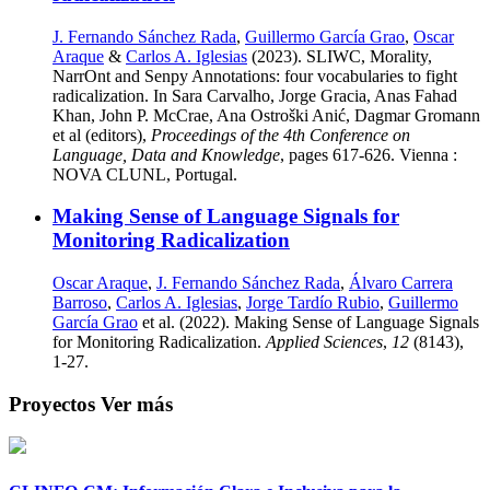
J. Fernando Sánchez Rada
,
Guillermo García Grao
,
Oscar
Araque
&
Carlos A. Iglesias
(2023). SLIWC, Morality,
NarrOnt and Senpy Annotations: four vocabularies to fight
radicalization. In Sara Carvalho, Jorge Gracia, Anas Fahad
Khan, John P. McCrae, Ana Ostroški Anić, Dagmar Gromann
et al (editors),
Proceedings of the 4th Conference on
Language, Data and Knowledge
, pages 617-626. Vienna :
NOVA CLUNL, Portugal.
Making Sense of Language Signals for
Monitoring Radicalization
Oscar Araque
,
J. Fernando Sánchez Rada
,
Álvaro Carrera
Barroso
,
Carlos A. Iglesias
,
Jorge Tardío Rubio
,
Guillermo
García Grao
et al. (2022). Making Sense of Language Signals
for Monitoring Radicalization.
Applied Sciences
,
12
(8143),
1-27.
Proyectos
Ver más