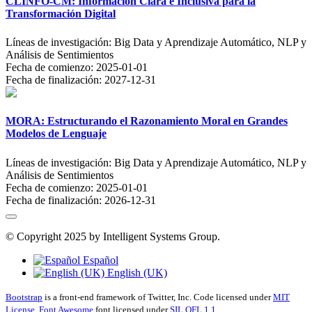
CLINFO-CM: Información Clara e Inclusiva para la
Transformación Digital
Líneas de investigación:
Big Data y Aprendizaje Automático, NLP y
Análisis de Sentimientos
Fecha de comienzo:
2025-01-01
Fecha de finalización:
2027-12-31
MORA: Estructurando el Razonamiento Moral en Grandes
Modelos de Lenguaje
Líneas de investigación:
Big Data y Aprendizaje Automático, NLP y
Análisis de Sentimientos
Fecha de comienzo:
2025-01-01
Fecha de finalización:
2026-12-31
© Copyright 2025 by Intelligent Systems Group.
Español
English (UK)
Bootstrap
is a front-end framework of Twitter, Inc. Code licensed under
MIT
License.
Font Awesome
font licensed under
SIL OFL 1.1
.