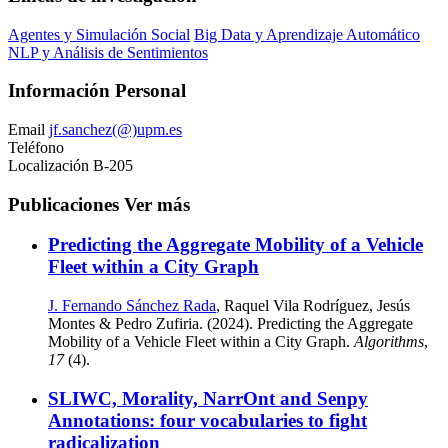
Agentes y Simulación Social
Big Data y Aprendizaje Automático
NLP y Análisis de Sentimientos
Información Personal
Email
jf.sanchez(@)upm.es
Teléfono
Localización
B-205
Publicaciones
Ver más
Predicting the Aggregate Mobility of a Vehicle
Fleet within a City Graph
J. Fernando Sánchez Rada
, Raquel Vila Rodríguez, Jesús
Montes & Pedro Zufiria. (2024). Predicting the Aggregate
Mobility of a Vehicle Fleet within a City Graph.
Algorithms
,
17
(4).
SLIWC, Morality, NarrOnt and Senpy
Annotations: four vocabularies to fight
radicalization