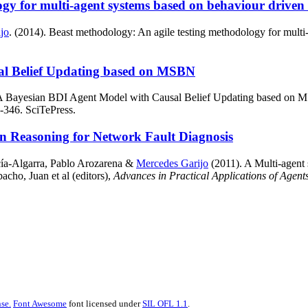
ogy for multi-agent systems based on behaviour drive
jo
. (2014). Beast methodology: An agile testing methodology for mult
al Belief Updating based on MSBN
 Bayesian BDI Agent Model with Causal Belief Updating based on 
-346. SciTePress.
an Reasoning for Network Fault Diagnosis
cía-Algarra, Pablo Arozarena &
Mercedes Garijo
(2011). A Multi-agent
cho, Juan et al (editors),
Advances in Practical Applications of Agent
se.
Font Awesome
font licensed under
SIL OFL 1.1
.