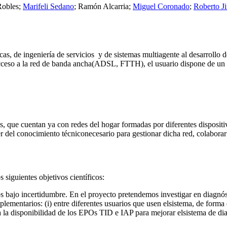
Robles;
Marifeli Sedano
; Ramón Alcarria;
Miguel Coronado
;
Roberto J
s, de ingeniería de servicios y de sistemas multiagente al desarrollo de
cceso a la red de banda ancha(ADSL, FTTH), el usuario dispone de un a
s, que cuentan ya con redes del hogar formadas por diferentes disposi
 del conocimiento técniconecesario para gestionar dicha red, colaborar e
 siguientes objetivos científicos:
los bajo incertidumbre. En el proyecto pretendemos investigar en diagn
lementarios: (i) entre diferentes usuarios que usen elsistema, de form
s a la disponibilidad de los EPOs TID e IAP para mejorar elsistema de di