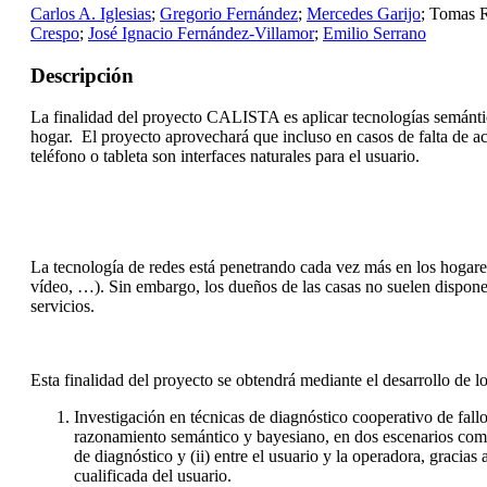
Carlos A. Iglesias
;
Gregorio Fernández
;
Mercedes Garijo
; Tomas 
Crespo
;
José Ignacio Fernández-Villamor
;
Emilio Serrano
Descripción
La finalidad del proyecto CALISTA es aplicar tecnologías semántica
hogar. El proyecto aprovechará que incluso en casos de falta de a
teléfono o tableta son interfaces naturales para el usuario.
La tecnología de redes está penetrando cada vez más en los hogare
vídeo, …). Sin embargo, los dueños de las casas no suelen disponer
servicios.
Esta finalidad del proyecto se obtendrá mediante el desarrollo de los
Investigación en técnicas de diagnóstico cooperativo de fal
razonamiento semántico y bayesiano, en dos escenarios comp
de diagnóstico y (ii) entre el usuario y la operadora, gracia
cualificada del usuario.