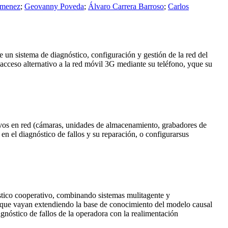
imenez
;
Geovanny Poveda
;
Álvaro Carrera Barroso
;
Carlos
 un sistema de diagnóstico, configuración y gestión de la red del
cceso alternativo a la red móvil 3G mediante su teléfono, yque su
tivos en red (cámaras, unidades de almacenamiento, grabadores de
n el diagnóstico de fallos y su reparación, o configurarsus
óstico cooperativo, combinando sistemas mulitagente y
a que vayan extendiendo la base de conocimiento del modelo causal
agnóstico de fallos de la operadora con la realimentación