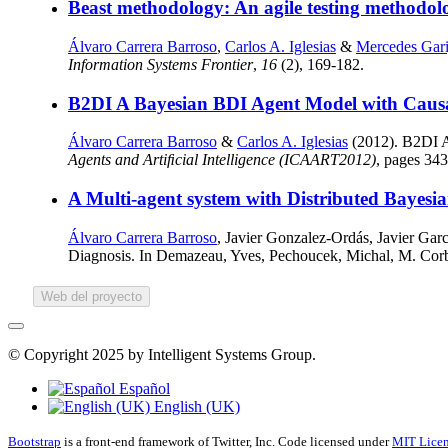
Beast methodology: An agile testing methodol
Álvaro Carrera Barroso
,
Carlos A. Iglesias
&
Mercedes Gari
Information Systems Frontier
,
16
(2), 169-182.
B2DI A Bayesian BDI Agent Model with Caus
Álvaro Carrera Barroso
&
Carlos A. Iglesias
(2012). B2DI A
Agents and Artiﬁcial Intelligence (ICAART2012)
, pages 343
A Multi-agent system with Distributed Bayesi
Álvaro Carrera Barroso
, Javier Gonzalez-Ordás, Javier Gar
Diagnosis. In Demazeau, Yves, Pechoucek, Michal, M. Corba
Web del proyecto
© Copyright 2025 by Intelligent Systems Group.
Español
English (UK)
Bootstrap
is a front-end framework of Twitter, Inc. Code licensed under
MIT Licen