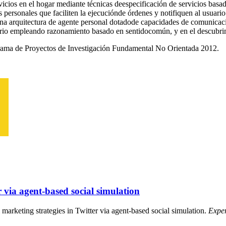
vicios en el hogar mediante técnicas deespecificación de servicios basa
 personales que faciliten la ejecuciónde órdenes y notifiquen al usuario
una arquitectura de agente personal dotadode capacidades de comunicació
ario empleando razonamiento basado en sentidocomún, y en el descubrimi
rama de Proyectos de Investigación Fundamental No Orientada 2012.
r via agent-based social simulation
l marketing strategies in Twitter via agent-based social simulation.
Exper