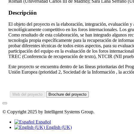
Román (Universidad Carlos III de Madrid); Sara Lana Serrano (Un
Descripción
El objeto del proyecto es la elaboración, integración, evaluación 
tecnológicamente competitivo en los foros internacionales. Los gru
Como resultado de esta colaboración, se han integrado algunos recu
tecnología propia específicamente para la recuperación de informa
probar diferentes técnicas de todos estos aspectos, para su evaluaci
participación del equipo en la evaluación de los foros internacion
TREC (Conferencia de recuperación de texto), NTCIR (NII prueba C
Este proyecto se encuentra dentro de las líneas prioritarias del Pr
Unión Europea (prioridad 2, Sociedad de la Información , la acció
Web del proyecto
Brochure del proyecto
© Copyright 2025 by Intelligent Systems Group.
Español
English (UK)