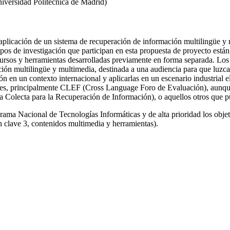
iversidad Politécnica de Madrid)
y aplicación de un sistema de recuperación de información multilingüe y
pos de investigación que participan en esta propuesta de proyecto está
rsos y herramientas desarrolladas previamente en forma separada. Los re
ción multilingüe y multimedia, destinada a una audiencia para que luz
ón en un contexto internacional y aplicarlas en un escenario industrial el
ales, principalmente CLEF (Cross Language Foro de Evaluación), aunque 
olecta para la Recuperación de Información), o aquellos otros que pud
ograma Nacional de Tecnologías Informáticas y de alta prioridad los objet
n clave 3, contenidos multimedia y herramientas).