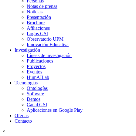
Personas
Notas de prensa
Noticias
Presentación
Brochure
Afiliaciones
Logos GSI
Observatorio UPM
Innovación Educativa
Investigación
Líneas de investigación
Publicaciones
Proyectos
Eventos
HumAILab
Tecnologías
Ontologías
Software
Demos
Canal GSI
Aplicaciones en Google Play
Ofertas
Contacto
×