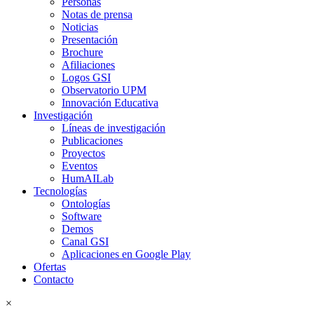
Personas
Notas de prensa
Noticias
Presentación
Brochure
Afiliaciones
Logos GSI
Observatorio UPM
Innovación Educativa
Investigación
Líneas de investigación
Publicaciones
Proyectos
Eventos
HumAILab
Tecnologías
Ontologías
Software
Demos
Canal GSI
Aplicaciones en Google Play
Ofertas
Contacto
×