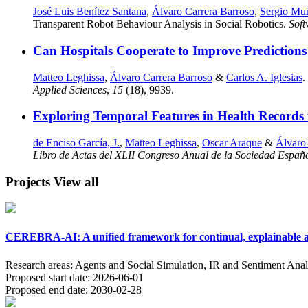
José Luis Benítez Santana
,
Álvaro Carrera Barroso
,
Sergio Mu
Transparent Robot Behaviour Analysis in Social Robotics.
Sof
Can Hospitals Cooperate to Improve Prediction
Matteo Leghissa
,
Álvaro Carrera Barroso
&
Carlos A. Iglesias
.
Applied Sciences
,
15
(18), 9939.
Exploring Temporal Features in Health Records f
de Enciso García, J.
,
Matteo Leghissa
,
Oscar Araque
&
Álvaro
Libro de Actas del XLII Congreso Anual de la Sociedad Españ
Projects
View all
CEREBRA-AI: A unified framework for continual, explainable an
Research areas:
Agents and Social Simulation, IR and Sentiment Anal
Proposed start date:
2026-06-01
Proposed end date:
2030-02-28