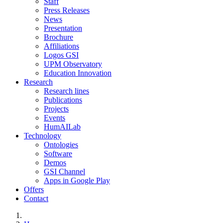
Staff
Press Releases
News
Presentation
Brochure
Affiliations
Logos GSI
UPM Observatory
Education Innovation
Research
Research lines
Publications
Projects
Events
HumAILab
Technology
Ontologies
Software
Demos
GSI Channel
Apps in Google Play
Offers
Contact