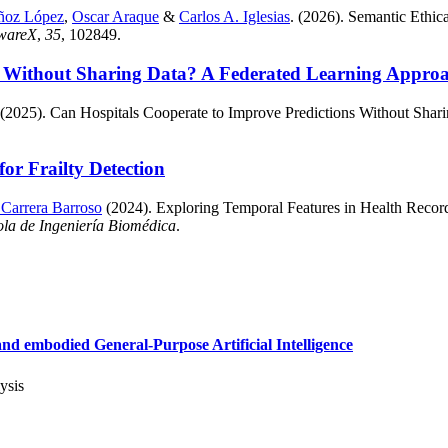
ñoz López
,
Oscar Araque
&
Carlos A. Iglesias
. (2026). Semantic Eth
twareX
,
35
, 102849.
s Without Sharing Data? A Federated Learning Approac
 (2025). Can Hospitals Cooperate to Improve Predictions Without Shar
or Frailty Detection
 Carrera Barroso
(2024). Exploring Temporal Features in Health Records 
ola de Ingeniería Biomédica
.
d embodied General-Purpose Artificial Intelligence
ysis