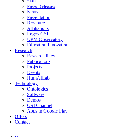
Staff
Press Releases
News
Presentation
Brochure
Affiliations
Logos GSI
UPM Observatory
Education Innovation
Research
Research lines
Publications
Projects
Events
HumAILab
Technology
Ontologies
Software
Demos
GSI Channel
Apps in Google Play
Offers
Contact