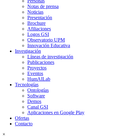
Personas
Notas de prensa
Noticias
Presentación
Brochure
Afiliaciones
Logos GSI
Observatorio UPM
Innovación Educativa
Investigación
Líneas de investigación
Publicaciones
Proyectos
Eventos
HumAILab
Tecnologías
Ontologías
Software
Demos
Canal GSI
Aplicaciones en Google Play
Ofertas
Contacto
×