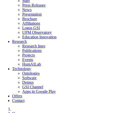
Staff
Press Releases
News
Presentation
Brochure
Affiliations
Logos GSI
UPM Observatory
Education Innovation
Research
Research lines
Publications
Projects
Events
HumAILab
Technology
Ontologies
Software
Demos
GSI Channel
Apps in Google Play
Offers
Contact