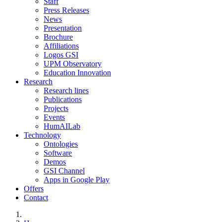
Staff
Press Releases
News
Presentation
Brochure
Affiliations
Logos GSI
UPM Observatory
Education Innovation
Research
Research lines
Publications
Projects
Events
HumAILab
Technology
Ontologies
Software
Demos
GSI Channel
Apps in Google Play
Offers
Contact