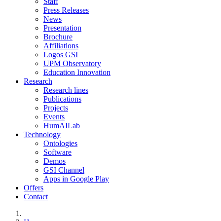
Staff
Press Releases
News
Presentation
Brochure
Affiliations
Logos GSI
UPM Observatory
Education Innovation
Research
Research lines
Publications
Projects
Events
HumAILab
Technology
Ontologies
Software
Demos
GSI Channel
Apps in Google Play
Offers
Contact