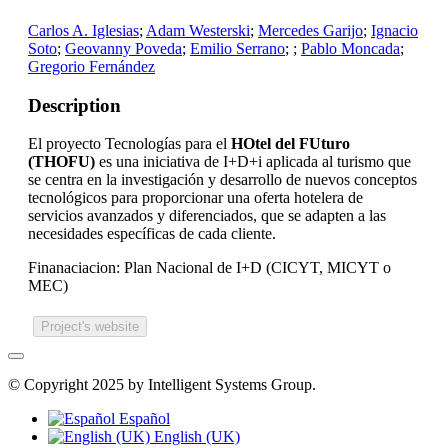
Carlos A. Iglesias
;
Adam Westerski
;
Mercedes Garijo
;
Ignacio
Soto
;
Geovanny Poveda
;
Emilio Serrano
;
;
Pablo Moncada
;
Gregorio Fernández
Description
El proyecto Tecnologías para el
HOtel del FUturo
(THOFU)
es una iniciativa de I+D+i aplicada al turismo que
se centra en la investigación y desarrollo de nuevos conceptos
tecnológicos para proporcionar una oferta hotelera de
servicios avanzados y diferenciados, que se adapten a las
necesidades específicas de cada cliente.
Finanaciacion: Plan Nacional de I+D (CICYT, MICYT o
MEC)
Project's website
© Copyright 2025 by Intelligent Systems Group.
Español
English (UK)