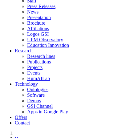
Staff
Press Releases
News
Presentation
Brochure
Affiliations
Logos GSI
UPM Observatory
Education Innovation
Research
Research lines
Publications
Projects
Events
HumAILab
Technology
Ontologies
Software
Demos
GSI Channel
Apps in Google Play
Offers
Contact