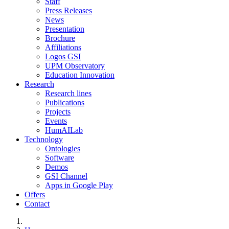
Staff
Press Releases
News
Presentation
Brochure
Affiliations
Logos GSI
UPM Observatory
Education Innovation
Research
Research lines
Publications
Projects
Events
HumAILab
Technology
Ontologies
Software
Demos
GSI Channel
Apps in Google Play
Offers
Contact