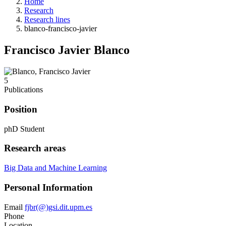
Home
Research
Research lines
blanco-francisco-javier
Francisco Javier Blanco
5
Publications
Position
phD Student
Research areas
Big Data and Machine Learning
Personal Information
Email
fjbr(@)gsi.dit.upm.es
Phone
Location