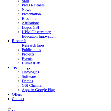
Staff
Press Releases
News
Presentation
Brochure
Affiliations
Logos GSI
UPM Observatory
Education Innovation
Research
Research lines
Publications
Projects
Events
HumAILab
Technology
Ontologies
Software
Demos
GSI Channel
Apps in Google Play
Offers
Contact