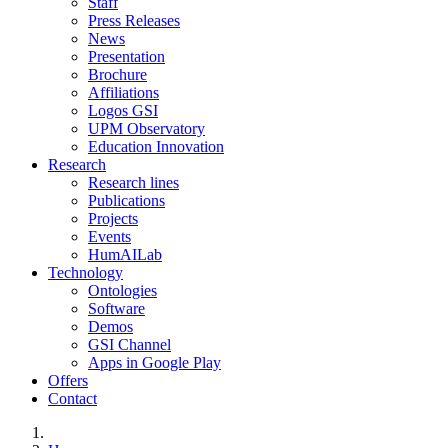
Staff
Press Releases
News
Presentation
Brochure
Affiliations
Logos GSI
UPM Observatory
Education Innovation
Research
Research lines
Publications
Projects
Events
HumAILab
Technology
Ontologies
Software
Demos
GSI Channel
Apps in Google Play
Offers
Contact