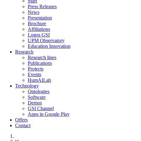
Staff
Press Releases
News
Presentation
Brochure
Affiliations
Logos GSI
UPM Observatory
Education Innovation
Research
Research lines
Publications
Projects
Events
HumAILab
Technology
Ontologies
Software
Demos
GSI Channel
Apps in Google Play
Offers
Contact