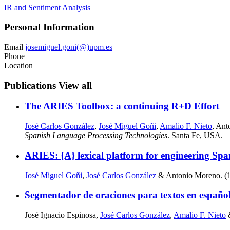
IR and Sentiment Analysis
Personal Information
Email
josemiguel.goni(@)upm.es
Phone
Location
Publications
View all
The ARIES Toolbox: a continuing R+D Effort
José Carlos González
,
José Miguel Goñi
,
Amalio F. Nieto
, An
Spanish Language Processing Technologies
. Santa Fe, USA.
ARIES: {A} lexical platform for engineering Span
José Miguel Goñi
,
José Carlos González
& Antonio Moreno. (19
Segmentador de oraciones para textos en españo
José Ignacio Espinosa,
José Carlos González
,
Amalio F. Nieto