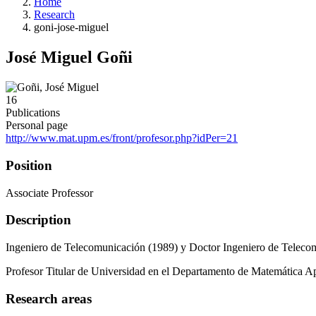
Home
Research
goni-jose-miguel
José Miguel Goñi
16
Publications
Personal page
http://www.mat.upm.es/front/profesor.php?idPer=21
Position
Associate Professor
Description
Ingeniero de Telecomunicación (1989) y Doctor Ingeniero de Telecom
Profesor Titular de Universidad en el Departamento de Matemática Ap
Research areas