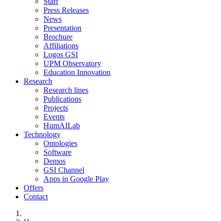
Staff
Press Releases
News
Presentation
Brochure
Affiliations
Logos GSI
UPM Observatory
Education Innovation
Research
Research lines
Publications
Projects
Events
HumAILab
Technology
Ontologies
Software
Demos
GSI Channel
Apps in Google Play
Offers
Contact