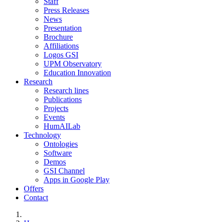
Staff
Press Releases
News
Presentation
Brochure
Affiliations
Logos GSI
UPM Observatory
Education Innovation
Research
Research lines
Publications
Projects
Events
HumAILab
Technology
Ontologies
Software
Demos
GSI Channel
Apps in Google Play
Offers
Contact