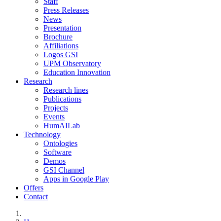
Staff
Press Releases
News
Presentation
Brochure
Affiliations
Logos GSI
UPM Observatory
Education Innovation
Research
Research lines
Publications
Projects
Events
HumAILab
Technology
Ontologies
Software
Demos
GSI Channel
Apps in Google Play
Offers
Contact