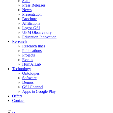
Staff
Press Releases
News
Presentation
Brochure
Affiliations
Logos GSI
UPM Observatory
Education Innovation
Research
Research lines
Publications
Projects
Events
HumAILab
Technology
Ontologies
Software
Demos
GSI Channel
Apps in Google Play
Offers
Contact