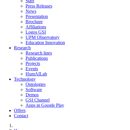
Staff
Press Releases
News
Presentation
Brochure
Affiliations
Logos GSI
UPM Observatory
Education Innovation
Research
Research lines
Publications
Projects
Events
HumAILab
Technology
Ontologies
Software
Demos
GSI Channel
Apps in Google Play
Offers
Contact