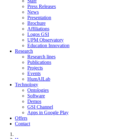
Staff
Press Releases
News
Presentation
Brochure
Affiliations
Logos GSI
UPM Observatory
Education Innovation
Research
Research lines
Publications
Projects
Events
HumAILab
Technology
Ontologies
Software
Demos
GSI Channel
Apps in Google Play
Offers
Contact