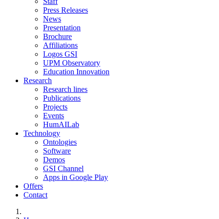
Staff
Press Releases
News
Presentation
Brochure
Affiliations
Logos GSI
UPM Observatory
Education Innovation
Research
Research lines
Publications
Projects
Events
HumAILab
Technology
Ontologies
Software
Demos
GSI Channel
Apps in Google Play
Offers
Contact