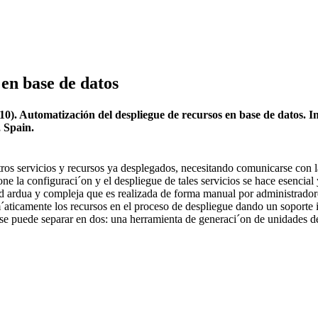
en base de datos
10). Automatización del despliegue de recursos en base de datos. In
, Spain.
ros servicios y recursos ya desplegados, necesitando comunicarse con l
ne la configuraci´on y el despliegue de tales servicios se hace esencial 
ad ardua y compleja que es realizada de forma manual por administrador
om´aticamente los recursos en el proceso de despliegue dando un soporte 
 se puede separar en dos: una herramienta de generaci´on de unidades de 