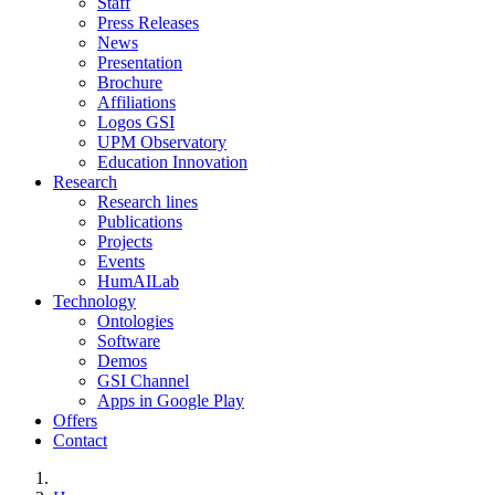
Staff
Press Releases
News
Presentation
Brochure
Affiliations
Logos GSI
UPM Observatory
Education Innovation
Research
Research lines
Publications
Projects
Events
HumAILab
Technology
Ontologies
Software
Demos
GSI Channel
Apps in Google Play
Offers
Contact