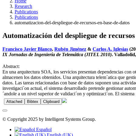
Home
Research
Publications
Publications
automatizacion-del-despliegue-de-recursos-en-base-de-datos
Automatización del despliegue de recursos 
Francisco Javier Blanco
,
Rubén Jiménez
&
Carlos A. Iglesias
(20
IX Jornadas de Ingeniería de Telemática (JITEL 2010)
. Valladolid
Abstract:
En una arquitectura SOA, los servicios presentan dependencias con ot
almacenen los datos obtenidos. Una arquitectura telem´atica que gestio
datos. Las tareas relacionadas con base de datos suponen una activid
investigaci´on actual, el sistema desarrollado pretende gestionar aut
´andole a un nivel superior de validaci´on y optimizaci´on. El sistema
Attached
Bibtex
Clipboard
© Copyright 2025 by Intelligent Systems Group.
Español
English (UK)