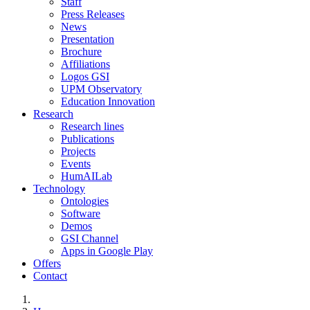
Staff
Press Releases
News
Presentation
Brochure
Affiliations
Logos GSI
UPM Observatory
Education Innovation
Research
Research lines
Publications
Projects
Events
HumAILab
Technology
Ontologies
Software
Demos
GSI Channel
Apps in Google Play
Offers
Contact