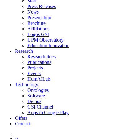
Staff
Press Releases
News
Presentation
Brochure
Affiliations
Logos GSI
UPM Observatory
Education Innovation
Research
Research lines
Publications
Projects
Events
HumAILab
Technology
Ontologies
Software
Demos
GSI Channel
Apps in Google Play
Offers
Contact